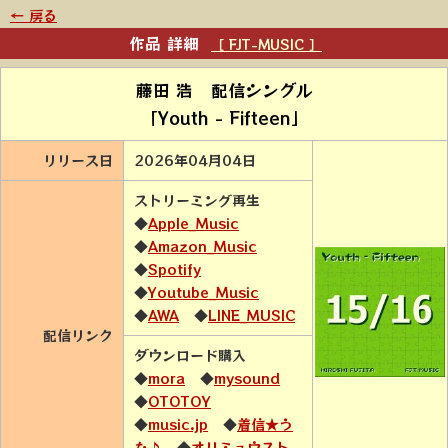
← 戻る
作品 詳細
［ FJT-MUSIC ］
藤田 浩 配信シングル
「Youth - Fifteen」
リリース日
2026年04月04日
ストリーミング再生
◆
Apple_Music
◆
Amazon_Music
◆
Spotify
◆
Youtube_Music
◆
AWA
◆
LINE_MUSIC
配信リンク
ダウンロード購入
◆
mora
◆
mysound
◆
OTOTOY
◆
music.jp
◆
着信★う
た♪
◆
オリミュウスト