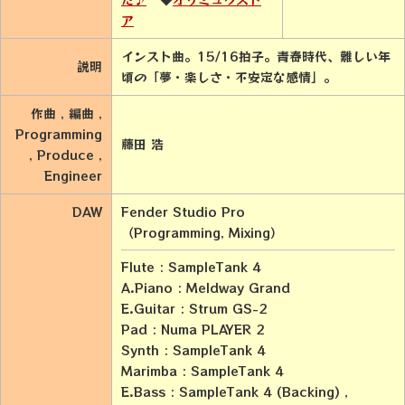
ア
インスト曲。15/16拍子。青春時代、難しい年
説明
頃の「夢・楽しさ・不安定な感情」。
作曲 , 編曲 ,
Programming
藤田 浩
, Produce ,
Engineer
DAW
Fender Studio Pro
（Programming, Mixing）
Flute : SampleTank 4
A.Piano : Meldway Grand
E.Guitar : Strum GS-2
Pad : Numa PLAYER 2
Synth : SampleTank 4
Marimba : SampleTank 4
E.Bass : SampleTank 4 (Backing) ,