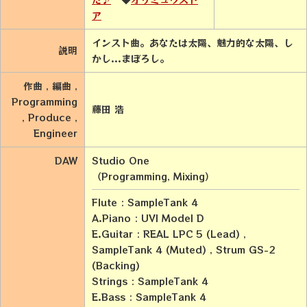
ア
インスト曲。あなたは太陽、魅力的な太陽、し
説明
かし...まぼろし。
作曲 , 編曲 ,
Programming
藤田 浩
, Produce ,
Engineer
DAW
Studio One
（Programming, Mixing）
Flute : SampleTank 4
A.Piano : UVI Model D
E.Guitar : REAL LPC 5 (Lead) ,
SampleTank 4 (Muted) , Strum GS-2
(Backing)
Strings : SampleTank 4
E.Bass : SampleTank 4