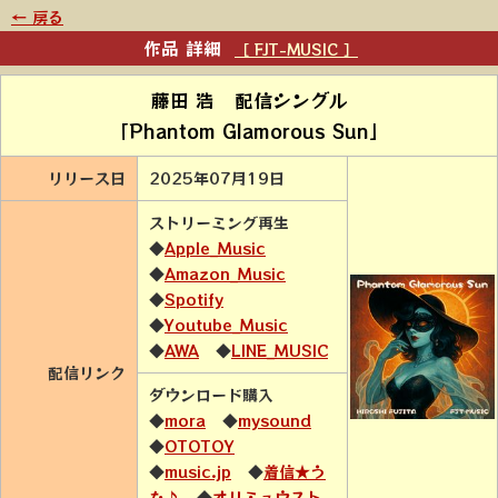
← 戻る
作品 詳細
［ FJT-MUSIC ］
藤田 浩 配信シングル
「Phantom Glamorous Sun」
リリース日
2025年07月19日
ストリーミング再生
◆
Apple_Music
◆
Amazon_Music
◆
Spotify
◆
Youtube_Music
◆
AWA
◆
LINE_MUSIC
配信リンク
ダウンロード購入
◆
mora
◆
mysound
◆
OTOTOY
◆
music.jp
◆
着信★う
た♪
◆
オリミュウスト